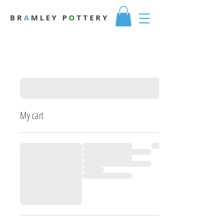
B R
A
M L E Y
P
O
T T E R Y
My cart